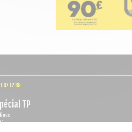
1 67 12 69
pécial TP
lines
lieu
ÉLECTRICI