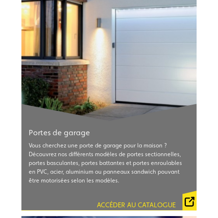
Portes de garage
Vous cherchez une porte de garage pour la maison ?
CATALOGUE HORMANN PORTES BASCULANTES
Découvrez nos différents modèles de portes sectionnelles,
CATALOGUE HORMANN PORTES SECTIONNELLES
portes basculantes, portes battantes et portes enroulables
en PVC, acier, aluminium ou panneaux sandwich pouvant
CATALOGUE NOVOFERM 2024
être motorisées selon les modèles.
CATALOGUE TUBAUTO 2023
CATALOGUE FRANCE FERMETURES
ACCÉDER AU CATALOGUE