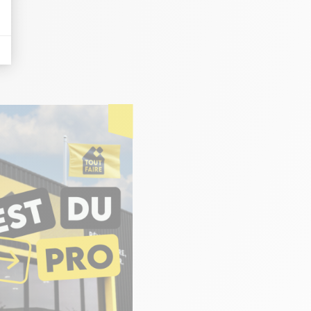
eurs tels que le trafic, les produits les plus consultés, ou encore la répartiti