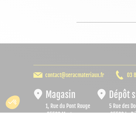
contact@seracmateriaux.fr
03 8
Magasin
Dépôt s
1, Rue du Pont Rouge
5 Rue des Do
25500 Morteau
25500 Le Bé
Du lundi au vendredi
Du lundi au
de 7h30 à 12h00
de 07h00 à 1