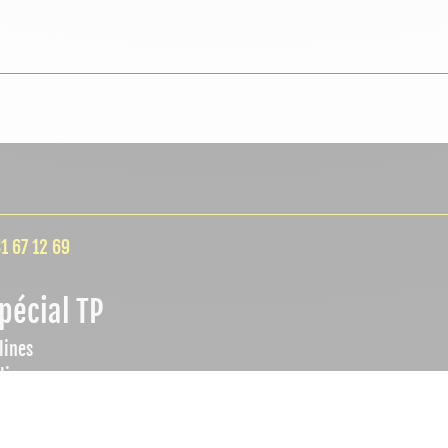
1 67 12 69
pécial TP
lines
lieu
ÉLECTRICI
 vendredi
SANITAIRES
2:00