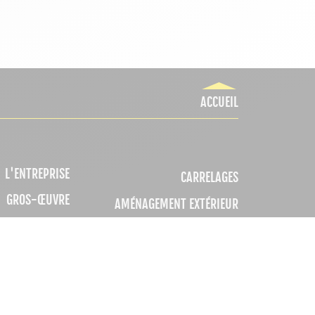
ACCUEIL
L'ENTREPRISE
CARRELAGES
GROS-ŒUVRE
AMÉNAGEMENT EXTÉRIEUR
MENUISERIES
PORTES, PARQUETS, LAMBRIS, DRESSING
TÉ - CHAUFFAGE
QUINCAILLERIE - OUTILLAGE
 ET PLOMBERIE
DÉCORATION - DROGUERIE
TION - CLOISON