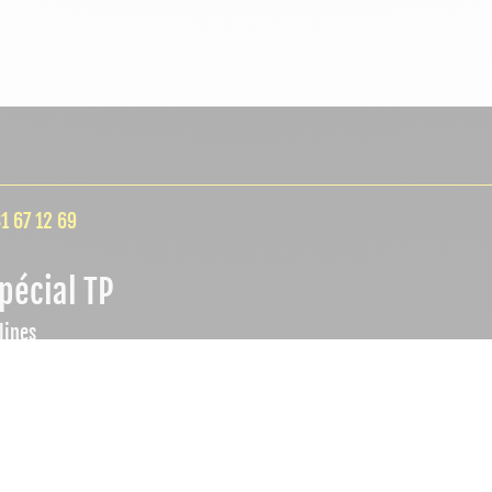
1 67 12 69
pécial TP
lines
lieu
ÉLECTRICI
 vendredi
SANITAIRES
2:00
à 17h30
ISOLA