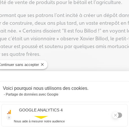
 de vente de produits pour le bétail et l’agriculture.
formant que ses patrons l’ont incité à créer un dépôt dan
de construire, deux ans plus tard, un vaste entrepôt en 
ait née. « Certains disaient “Il est fou Billod !” en voyan
que c’était un visionnaire » observe Xavier Billod, le petit
ondateur est poussé et soutenu par quelques amis mortuac
 ses quatre frères.
Continuer sans accepter
Plateforme de Gestion du Consentemen
Voici pourquoi nous utilisons des cookies.
Partage de données avec Google
Axeptio consent
GOOGLE ANALYTICS 4
?
Nous aide à mesurer notre audience
Essentiel pour la gestion du site web, il permet de mesurer des indicat