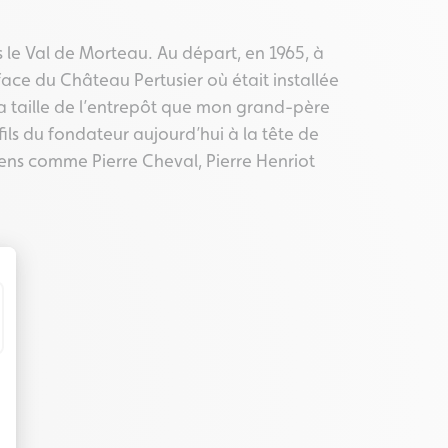
s le Val de Morteau. Au départ, en 1965, à
face du Château Pertusier où était installée
t la taille de l’entrepôt que mon grand-père
-fils du fondateur aujourd’hui à la tête de
iens comme Pierre Cheval, Pierre Henriot
t : Personnalisez vos Options
eurs tels que le trafic, les produits les plus consultés, ou encore la répartiti