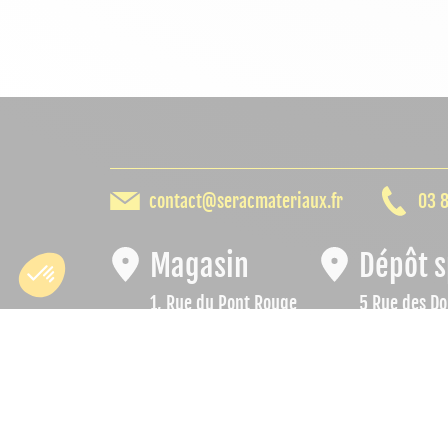
contact@seracmateriaux.fr
03 8
Magasin
Dépôt s
1, Rue du Pont Rouge
5 Rue des Do
25500 Morteau
25500 Le Bé
Du lundi au vendredi
Du lundi au
de 7h30 à 12h00
de 07h00 à 1
et de 13h30 à 18h30
et de 13h30 