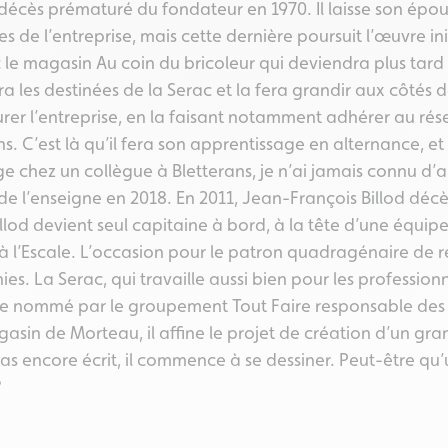
 décès prématuré du fondateur en 1970. Il laisse son ép
s de l’entreprise, mais cette dernière poursuit l’œuvre in
c le magasin Au coin du bricoleur qui deviendra plus tard
ra les destinées de la Serac et la fera grandir aux côtés 
urer l’entreprise, en la faisant notamment adhérer au rés
ns. C’est là qu’il fera son apprentissage en alternance, et 
e chez un collègue à Bletterans, je n’ai jamais connu d’a
es de l’enseigne en 2018. En 2011, Jean-François Billod dé
llod devient seul capitaine à bord, à la tête d’une équipe 
l’Escale. L’occasion pour le patron quadragénaire de rem
s. La Serac, qui travaille aussi bien pour les professionn
d’être nommé par le groupement Tout Faire responsable des
gasin de Morteau, il affine le projet de création d’un gr
t pas encore écrit, il commence à se dessiner. Peut-être qu’
?